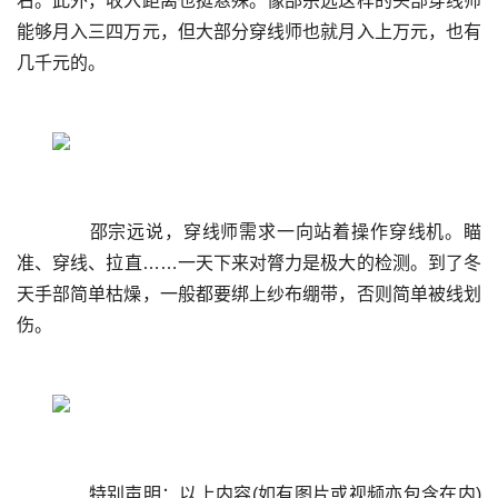
右。此外，收入距离也挺悬殊。像邵宗远这样的头部穿线师
能够月入三四万元，但大部分穿线师也就月入上万元，也有
	  邵宗远说，穿线师需求一向站着操作穿线机。瞄
准、穿线、拉直……一天下来对膂力是极大的检测。到了冬
天手部简单枯燥，一般都要绑上纱布绷带，否则简单被线划
	  特别声明：以上内容(如有图片或视频亦包含在内)