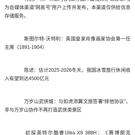
为自媒体渠道“网易号”用户上传并发布，本渠道仅供给信息
	  斯图尔特-沃特利：英国皇家肖像画家协会第一任
	  陈述：估计2025-2026冬天，我国冰雪旅行休闲收
	  万岁山武侠城：与如虎添翼文旅签署“排他协议”，
	  初探英特尔酷睿Ultra X9 388H：《赛博朋克