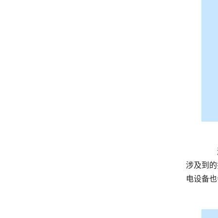
	  激光印章机也属于电脑刻字机的一种，价格为1700元，这是一款简单易操作而又实用的设备，并且在刻字过程中
涉及到的