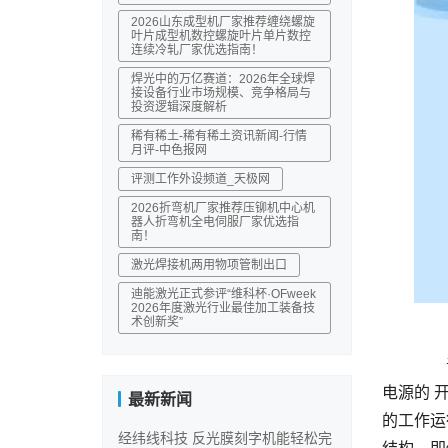
2026山东成型机厂家推荐缠绕螺旋
叶片成型机数控螺旋叶片单片数控
连续冷轧厂家优选指南！
焊光中的万亿赛道：2026年全球焊
接设备行业市场规模、竞争格局与
投资逻辑深度解析
稀有稀土-稀有稀土资讯新闻-行情
月评-中色报网
评测工作外设频道_天极网
2026折弯机厂家推荐压铆机中心机
器人折弯机全电伺服厂家优选指
南！
激光焊接机两用物项管制出口
迪能激光正式参评“维科杯·OFweek
2026年度激光行业最佳加工装备技
术创新奖”
	  普通的电脑刻字机，价格为1400元。最大的进纸宽幅可达1.2米，电脑刻字机有着众多的特点，例如，内置有稳压
电源的 
最新新闻
的工作运
经纬线科技 反光膜刻字机能轻松完