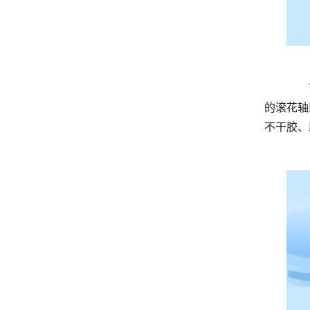
	  可以实现热转印的电脑刻字机，价格为1200元。设备有着双 弹簧 的设置，能够保证在压纸过程中不会走偏，加粗
的滚花轴