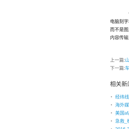
	  作为一家广告公司，在选择购买电脑刻字机时，能够准确的通过自己的需求来选不一样功能的电脑刻字机，只是
电脑刻字
而不是图
上一篇:
下一篇:
相关新
经纬线
海外媒
美国a
急救_