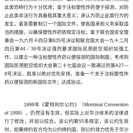
此类恐柿行为十分忧虑；鉴于注标塑性炸药便于探测，对防
止此类非法行为具备极其重大意义；承认为防止此类行为的
发生，紧急需要制订一个国际文件，使各国承担义务采取适
当的措施，以确保塑性炸药依规定注标；鉴于联合国安全理
事会一九六月十四日第635号决议和联合国大会一九十二月
四日第44／39号决议强烈要求国际民用航空组织加强工
作，以建立一种注标塑性炸药以便探测的国际制度；考虑到
国际民用航空组织大会第二十七届会议一致通过的第A27—
8号决议，批准以绝对优先安排，准备一个关于注标塑性炸
	  1999年《蒙特利尔公约》（Montreal Convention 
of 1999），仍然没有生效，但实际上对华沙体系的法律进
行了修改，并加以综合。该公约第55条规定，该公约生效
时，如果缔约双方均为公约缔约国，则公约效力优先于华沙