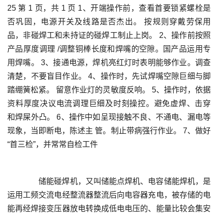
25 第 1 页，共 1 页 1、开端操作前，查看首要锁紧螺栓是
否巩固，电源开关及线路是否杰出。 按规则穿戴劳保用
品，非碰焊工和未持证的碰焊工制止上岗。 2、操作前按照
产品厚度调理 /调整铜棒长度和焊嘴的空隙。国产品运用专 
用焊嘴。 3、接通电源，焊机亮红灯时表明能够作业。调查
清楚，不要盲目作业。 4、操作时，先试焊嘴空隙巨细与脚
踏绷簧松紧。 留意作业灯的灵敏度反响。 5、操作时，依据
资料厚度决议电流调理巨细及时刻操控。避免虚焊、击穿 
和焊屎外凸。 6、操作中如呈现接触不良、不通电、漏电等
现象，当即断电，陈述主 管。制止带病强行作业。 7、做好
	  储能碰焊机，又叫储能点焊机、电容储能焊机，是
运用工频交流电经整流器整流后向电容器充电，被存储的电
能再经焊接变压器放电转换成低电电压的、能量比较会集安