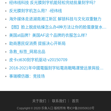
经纬线科技 反光膜刻字机能轻松完结批量刻字吗？
反光膜刻字机怎么用？-经纬线
海外媒体走进湖南湘江新区 解锁科技与文化双重魅力
【图】脸上脱皮枯燥怎么办4种方法让你的脸蛋康复水嫩而有光泽
美国af品牌？美国AF这个品牌的衣服怎么样？
助商惠民促消费 提振决心开新局
急救_标签_网易出品
皮卡ct630刻字机驱动 v20150709
2016-2021年中國電腦刻字帖電商戰略運營远景與投資战略咨詢報告
事端模仿器：竞技场
关于我们
联系我们
首页
Copyright © 2020 乐鱼入口 版权所有
粤ICP备20050610号