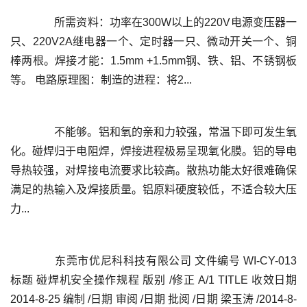
	  所需资料：功率在300W以上的220V电源变压器一
只、220V2A继电器一个、定时器一只、微动开关一个、铜
棒两根。焊接才能：1.5mm +1.5mm钢、铁、铝、不锈钢板
	  不能够。铝和氧的亲和力较强，常温下即可发生氧
化。碰焊归于电阻焊，焊接进程极易呈现氧化膜。铝的导电
导热较强，对焊接电流要求比较高。散热功能太好很难确保
满足的热输入及焊接质量。铝原料硬度较低，不适合较大压
	  东莞市优尼科科技有限公司 文件编号 WI-CY-013 
标题 碰焊机安全操作规程 版别 /修正 A/1 TITLE 收效日期 
2014-8-25 编制 /日期 审阅 /日期 批阅 /日期 梁玉涛 /2014-8-