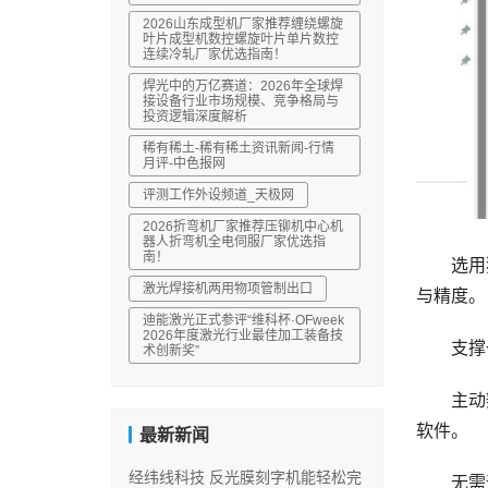
2026山东成型机厂家推荐缠绕螺旋
叶片成型机数控螺旋叶片单片数控
连续冷轧厂家优选指南！
焊光中的万亿赛道：2026年全球焊
接设备行业市场规模、竞争格局与
投资逻辑深度解析
稀有稀土-稀有稀土资讯新闻-行情
月评-中色报网
评测工作外设频道_天极网
2026折弯机厂家推荐压铆机中心机
器人折弯机全电伺服厂家优选指
南！
选用独
激光焊接机两用物项管制出口
与精度。
迪能激光正式参评“维科杯·OFweek
2026年度激光行业最佳加工装备技
支撑一
术创新奖”
主动辨认
软件。
最新新闻
经纬线科技 反光膜刻字机能轻松完
无需运