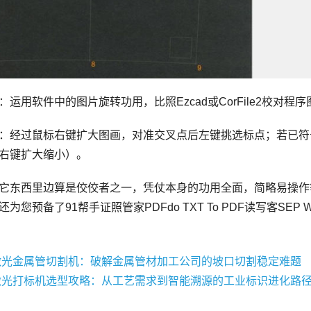
用软件中的图片旋转功用，比照Ezcad或CorFile2校对
经过鼠标右键扩大图画，对准交叉点后左键挑选标点；若已符
右键扩大缩小）。
东西里边算是佼佼者之一，凭仗本身的功用全面，简略易操作
为您预备了91帮手证照管家PDFdo TXT To PDF读写客SEP Wri
激光金属管切割机：破解金属管材加工公司的坡口切割稳定难题
激光打标机选型攻略：从工艺需求到智能溯源的工业标识进化路