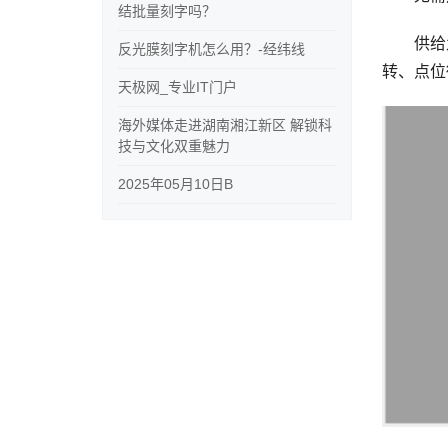
结批量刻字吗？
供给九
反光膜刻字机怎么用？-经纬线
转、点位
天极网_专业IT门户
海外媒体走进湖南湘江新区 解锁科
技与文化双重魅力
2025年05月10日B