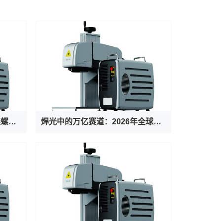
2026山东成型机厂家推荐缠绕螺旋叶片成型机数控螺旋叶片单片数控连续冷轧厂家优选指南！
焊光中的万亿赛道：2026年全球焊接设备行业市场规模、竞争格局与投资逻辑深度解析