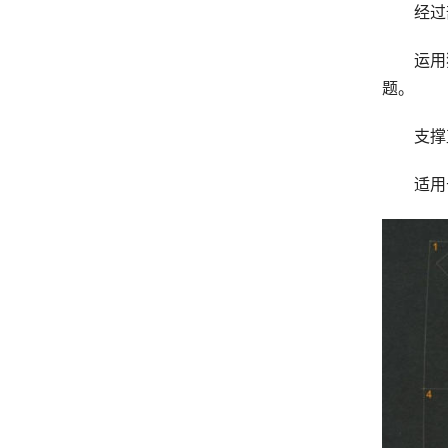
经过剖
运用独
题。
支撑直
适用于