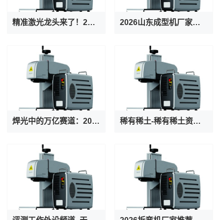
精准激光龙头来了！2万元顶格打新
2026山东成型机厂家推荐缠绕螺旋叶片成型机数控螺旋叶片单片数控连续冷轧厂家优选指南！
焊光中的万亿赛道：2026年全球焊接设备行业市场规模、竞争格局与投资逻辑深度解析
稀有稀土-稀有稀土资讯新闻-行情月评-中色报网