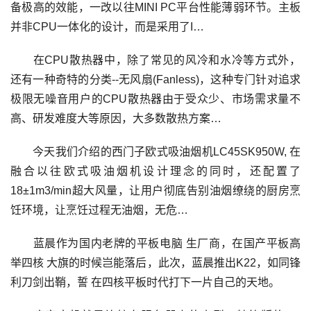
备极高的效能，一改以往MINI PC平台性能薄弱环节。主板
并非CPU一体化的设计，而是采用了I…
在CPU散热器中，除了常见的风冷和水冷等方式外，
还有一种奇特的分类--无风扇(Fanless)，这种专门针对追求
极限无噪音用户的CPU散热器由于受众少、市场需求量不
高、研发难度大等原因，大多数散热方案…
今天我们介绍的西门子欧式吸油烟机LC45SK950W, 在
融合以往欧式吸油烟机设计理念的同时，还配置了
18±1m3/min超大风量，让用户彻底告别油烟缭绕的厨房烹
饪环境，让烹饪过程无油烟，无危…
蓝晨作为国内老牌的平板电脑 生厂商，在国产平板高
举四核 大旗的时候岂能落后，此次，蓝晨推出K22，如同锋
利刀剑出鞘，誓 在四核平板时代打下一片自己的天地。