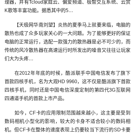
理器，并有Tcloud家庭云、偏爱频道、极智交互系统、云赏
K歌等丰富功能。据悉其中的5…
【天极网华南刘望】炎热的夏季马上就要来临，电脑的
散热也成了众多玩家关心的一大问题。为了能够更好的保证
电脑的正常运行，选配一款强力的散热器是必不可少的，而
传统的风冷散热器在高速运行时所发出的噪音又往往让玩家
们大为头疼…
在2012年年底的时候，酷派联手中国电信发布了旗下
首款四核手机，名为大观HD 9960，这不仅是酷派旗下首款
四核手机，同时还是中国电信深度定制的第四代3G互联网
四通道手机的首款上市产品。
如今，CF卡的应用限制范围越来越小，这主要是受到
数码相机小型化的影响，较大的卡身不适合较小的数码相
机。但CF卡在整体的速度表现上仍要较当下流行的SD卡要