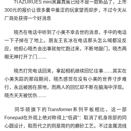
Tt AZURUES mini黑翼真鯊已经不是一款新品了，上市
300元的报价让很多囊中羞涩的玩家望而却步，不过今天从
厂商处获得一个好消息
晓杰在电话中听到了小美不幸去世的消息，手中的电话
一下子掉在了地上。朋友王玄冰在电话那头怎么喊都没反
应，他担心晓杰会出事就匆忙跑过来，不断地敲门，晓杰两
眼无神打开了门……
晓杰打完电话回来，拿起相机继续回忆往事……其实在
小美失踪的那段期间，晓杰感觉在没有小美的世界寸步难
行，永远被困在原地，而两人的回忆却不断在脑海中浮现。
晓杰天天被忧伤……
同华硕旗下的Transformer系列平板相比，这一部
Fonepad在外观上绝对称得上“低调”：取消了机身背部的同
心圆设计，取而代之的则是简约的磨砂工艺。不过金属流线